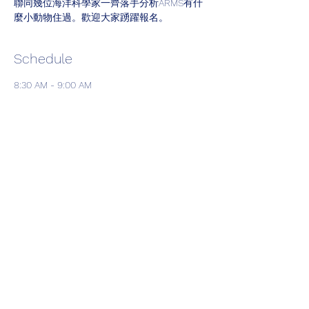
聯同幾位海洋科學家一齊落手分析ARMS有什
麼小動物住過。歡迎大家踴躍報名。
Schedule
8:30 AM - 9:00 AM
30 minutes
Marshall
9:00 AM - 11:00 AM
2 hours
ARMS retrieval
Deep Water Bay
See All
3 more items available