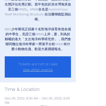
生態評估先導計劃。當中包括於深水灣海床放
至三個ARMS。ARMS全名是Autonomous
Reef Monitoring Structure 自治珊瑚礁監測結
構。
BBO少年隊現正招募十名對海洋保育有使命感
的中學生，見證三個ARMS上岸，運，到為於
鶴嘴的港大「太古海洋科學研究所」，我們會
聯同幾位海洋科學家一齊落手分析ARMS有什
麼小動物住過。歡迎大家踴躍報名。
Tickets are not on sale
See other events
Time & Location
Dec 04, 2022, 8:30 AM – Dec 05, 2022, 6:00
PM