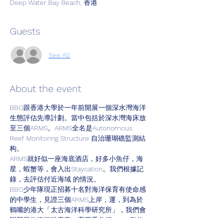
Deep Water Bay Beach, 香港
Guests
See All
About the event
BBO跟香港大學於一年前開展一個深水灣海洋
生態評估先導計劃。當中包括於深水灣海床放
至三個ARMS。ARMS全名是Autonomous 
Reef Monitoring Structure 自治珊瑚礁監測結
构。
ARMS就好似一座海底酒店，好多小魚仔，海
星，蝦蟹等，會入出Staycation。我們根據記
錄，去評估付近海域 的情況。
BBO少年隊現正招募十名對海洋保育有使命感
的中學生，見證三個ARMS上岸，運，到為於
鶴嘴的港大「太古海洋科學研究所」，我們會